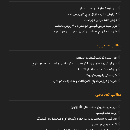
متن آهنگ طرفدارتم از ریوان
شرایطی که بعد از ازدواج تغییر می کند
خوش طعم کردن خورشت
طرز تهیه مربای قیسی خوشمزه با ۳ روش مختلف
طرز تهیه انواع مختلف ترشی زیتون سبز خوشمزه
مطالب محبوب
طرز تهیه گوشت قلقلی و بادمجان
بیوگرافی و تصاویر زیبا کرمعلی بازیگر نقش نوشین در فیلم لاتاری
راهنمای خرید نرم‌افزار CRM
کاردستی با چوب کبریت
خرید و فروش انواع آهن آلات و محصولات فولادی
مطالب تصادفی
بررسی بهترین ;کنتب های pdf جهان
پرده مغناطیسی
معرفی ۵ وبسایت برتر در حوزه تکنولوژی و دیجیتال مارکتینگ
کاربردهای مهره تی
چند سایت خوب اینترنتی - آهنگ - انشا - عکس - محتوا