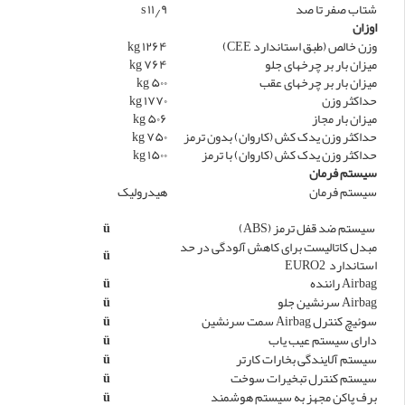
شتاب صفر تا صد
۱۱٫۹ s
اوزان
وزن خالص (طبق استاندارد CEE)
۱۲۶۴ kg
میزان بار بر چرخهای جلو
۷۶۴ kg
میزان بار بر چرخهای عقب
۵۰۰ kg
حداکثر وزن
۱۷۷۰ kg
میزان بار مجاز
۵۰۶ kg
حداکثر وزن یدک کش (کاروان) بدون ترمز
۷۵۰ kg
حداکثر وزن یدک کش (کاروان) با ترمز
۱۵۰۰ kg
سیستم فرمان
سیستم فرمان
هیدرولیک
سیستم ضد قفل ترمز (ABS)
ü
مبدل کاتالیست برای کاهش آلودگی در حد
ü
استاندارد EURO2
Airbag راننده
ü
Airbag سرنشین جلو
ü
سوئیچ کنترل Airbag سمت سرنشین
ü
دارای سیستم عیب یاب
ü
سیستم آلایندگی بخارات کارتر
ü
سیستم کنترل تبخیرات سوخت
ü
برف پاکن مجهز به سیستم هوشمند
ü