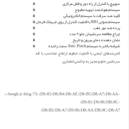
سوییچ با کنترل از راه دور و قفل مرکزی
ü
سیستم هوشمند تهویه مطبوع
ü
کلید ضد سرقت با سیستم الکترونیکی
ü
سیستم صوتی RB1 با قابلیت کنترل از روی غربیلک فرمان
ü
پرده ضد نور عقب
ü
چراغ مطالعه سرنشینان جلو ۲ عدد
ü
نشان دهنده دمای بیرون و تاریخ
ü
شیشه بالابر با سیستم Anti-Pinch سمت راننده
ü
کمربندهای ایمنی با قابلیت تنظیم ارتفاع متناسب با قد
سرنشین جلو و مجهز به چاشنی انفجاری
tps://boogh.ir/blog/73/%D9%85%D8%B4%D8%AE%D8%B5%D8%A7%D8%AA-
%D9%81%D9%86%DB%8C-
%D8%B2%D8%A7%D9%86%D8%AA%DB%8C%D8%A7