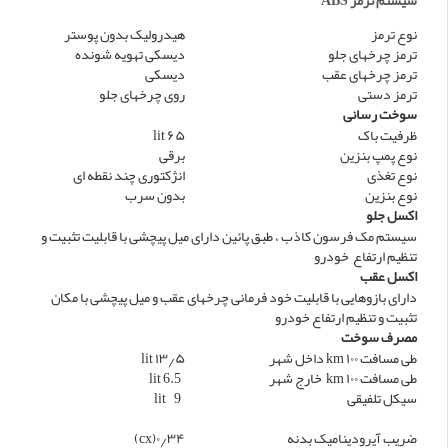
سیستم ترمز ABS
نوع ترمز
هیدرولیک بدون پوستر
ترمز چرخهای جلو
دیسکی تهویه شونده
ترمز چرخهای عقب
دیسکی
ترمز دستی
روی چرخهای جلو
سوخت رسانی
ظرفیت باک
۶۵ lit
نوع پمپ بنزین
برقی
نوع تغذی
انژکتوری چند نقطه ای
نوع بنزین
بدون سرب
اکسل جلو
سیستم مک فرسون کاذب ، طبق پائین دارای میل پیچشی با قابلیت تثبیت و
تنظیم ارتفاع خودرو
اکسل عقب
دارای بازوهایی با قابلیت خود فرمانی چرخهای عقب و میل پیچشی با مکان
تثبیت و تنظیم ارتفاع خودرو
مصرف سوخت
طی مسافت ۱۰۰ km داخل شهر
۱۳٫۵ lit
طی مسافت ۱۰۰ km خارج شهر
6.5 lit
سیکل تلفیقی
9 lit
ضریب آیرودینامیک بدنه
۰٫۳۴(cx)