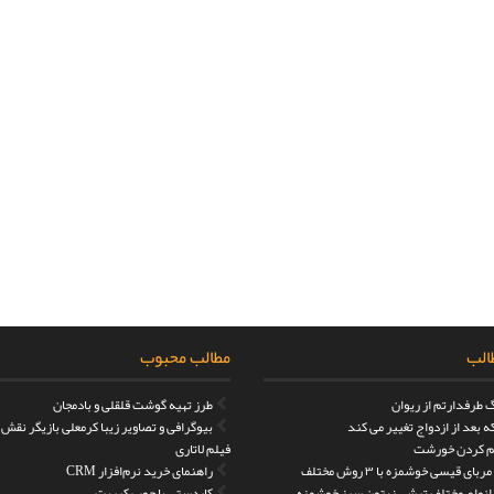
الب
مطالب محبوب
 طرفدارتم از ریوان
طرز تهیه گوشت قلقلی و بادمجان
 بعد از ازدواج تغییر می کند
بیوگرافی و تصاویر زیبا کرمعلی بازیگر نقش
 کردن خورشت
فیلم لاتاری
بای قیسی خوشمزه با ۳ روش مختلف
راهنمای خرید نرم‌افزار CRM
 انواع مختلف ترشی زیتون سبز خوشمزه
کاردستی با چوب کبریت