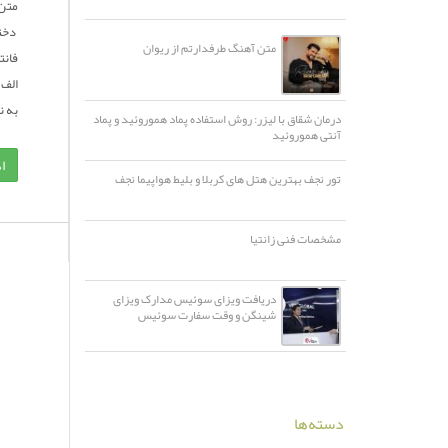
متن 
دخت
متن آهنگ طرفدارتم از ریوان
به ن
درمان شقاق با لیزر: روش استفاده پماد هموروئید و پماد
آنتی هموروئید
ا
تور نجف بهترین هتل های کربلا و بلیط هواپیما نجف
مشخصات فنی زانتیا
دریافت ویزای سوئیس مدارک ویزای
شینگن و وقت سفارت سوئیس
دسته‌ها