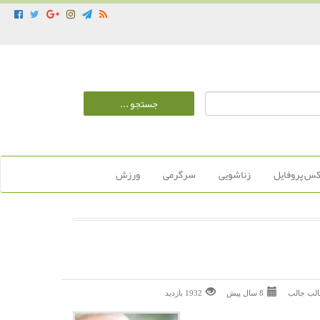
س پروفایل
زناشویی
سرگرمی
ورزش
لب جالب
8 سال پیش
1932 بازديد