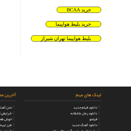
خرید BCAA
خرید بلیط هواپیما
بلیط هواپیما تهران شیراز
لینک های مهم
آخرین مط
دانلود فیلم جدید
متن آهنگ
دانلود رمان عاشقانه
شرایطی که
فیلمو
خوش طعم
دانلود آهنگ جدید
طرز تهیه مر
سایت تفریحی و سرگرمی جالبستان
طرز تهیه