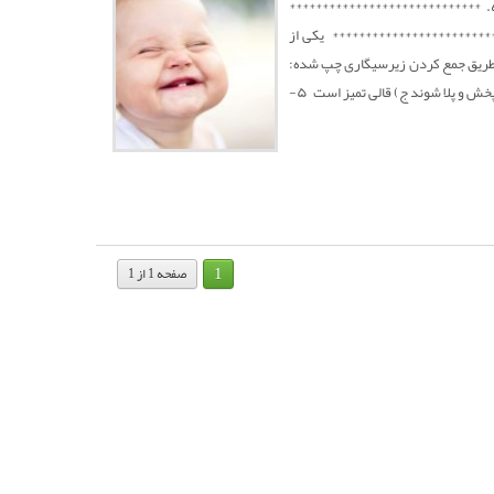
 شه. *****************************
************************ یکی از
م اینه که چتر بکنم تو حلق یه نفر بعد بازش کنم. ***************************** ۴- طریق جمع کردن زیرسیگاری چپ شده:
الف) قطعات درشت را با دست بردارید ب) دست را در جهت خلاف خواب قالی بکشید تا خاکسترها پخش و پلا شوند ج) قالی تمیز است ۵-
1
صفحه 1 از 1