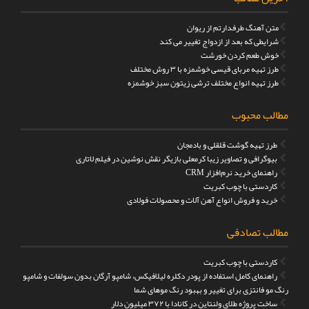
متن آهنگ طرفدارتم از ریوان
شرایطی که بعد از ازدواج تغییر می کند
خوش طعم کردن خورشت
طرز تهیه مربای قیسی خوشمزه با ۳ روش مختلف
طرز تهیه انواع مختلف ترشی زیتون سبز خوشمزه
مطالب محبوب
طرز تهیه گوشت قلقلی و بادمجان
بیوگرافی و تصاویر زیبا کرمعلی بازیگر نقش نوشین در فیلم لاتاری
راهنمای خرید نرم‌افزار CRM
کاردستی با چوب کبریت
خرید و فروش انواع آهن آلات و محصولات فولادی
مطالب تصادفی
کاردستی با چوب کبریت
راهنمای کامل استفاده از پودر دکلره لیلافیکس، شامپو آرگان بدون سولفات و شامپو
رنگ مو فانتزی برای تغییر و بهبود رنگ موهای شما
ساخت پروژه طلای ولنتاین در کانادا با ۳۷۲ میلیون دلار