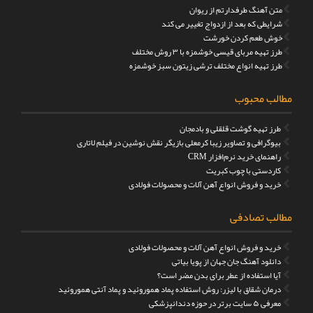
متن آهنگ طرفدارتم از ریوان
شرایطی که بعد از ازدواج تغییر می کند
خوش طعم کردن خورشت
طرز تهیه مربای قیسی خوشمزه با ۳ روش مختلف
طرز تهیه انواع مختلف ترشی زیتون سبز خوشمزه
مطالب محبوب
طرز تهیه گوشت قلقلی و بادمجان
بیوگرافی و تصاویر زیبا کرمعلی بازیگر نقش نوشین در فیلم لاتاری
راهنمای خرید نرم‌افزار CRM
کاردستی با چوب کبریت
خرید و فروش انواع آهن آلات و محصولات فولادی
مطالب تصادفی
خرید و فروش انواع آهن آلات و محصولات فولادی
دانلود آهنگ جان جهان از پویا بیاتی
آیا استفاده از عطر برای بدن مضر است؟
درمان شقاق با لیزر: روش استفاده پماد هموروئید و پماد آنتی هموروئید
معرفی ۵ سایت برتر در حوزه دندانپزشکی