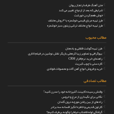
متن آهنگ طرفدارتم از ریوان
شرایطی که بعد از ازدواج تغییر می کند
خوش طعم کردن خورشت
طرز تهیه مربای قیسی خوشمزه با ۳ روش مختلف
طرز تهیه انواع مختلف ترشی زیتون سبز خوشمزه
مطالب محبوب
طرز تهیه گوشت قلقلی و بادمجان
بیوگرافی و تصاویر زیبا کرمعلی بازیگر نقش نوشین در فیلم لاتاری
راهنمای خرید نرم‌افزار CRM
کاردستی با چوب کبریت
خرید و فروش انواع آهن آلات و محصولات فولادی
مطالب تصادفی
وقتش رسیده کابینت آشپزخانه خود را مدرن کنید!
نکاتی برای نگهداری از مرغ و خروس
راه های از بین رفتن مورچه درون گلدان
کارتون قدیمی و خاطره انگیز افسانه سه برادر
گرفتگی لوله فاضلاب حیاط را چگونه برطرف کنیم؟