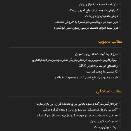
متن آهنگ طرفدارتم از ریوان
شرایطی که بعد از ازدواج تغییر می کند
خوش طعم کردن خورشت
طرز تهیه مربای قیسی خوشمزه با ۳ روش مختلف
طرز تهیه انواع مختلف ترشی زیتون سبز خوشمزه
مطالب محبوب
طرز تهیه گوشت قلقلی و بادمجان
بیوگرافی و تصاویر زیبا کرمعلی بازیگر نقش نوشین در فیلم لاتاری
راهنمای خرید نرم‌افزار CRM
کاردستی با چوب کبریت
خرید و فروش انواع آهن آلات و محصولات فولادی
مطالب تصادفی
چرا فارکس درآمد و سود بالایی برای معامله گران این بازار دارد؟
آشنایی با رول فرمینگ ، ساندویچ پانل و تیغه کرکره برقی
معرفی ۵ وبسایت برتر در حوزه تکنولوژی و دیجیتال مارکتینگ
اهمیت یادگیری زبان
بیت کوین چیست