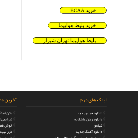
خرید BCAA
خرید بلیط هواپیما
بلیط هواپیما تهران شیراز
لینک های مهم
آخرین مط
دانلود فیلم جدید
متن آهنگ
دانلود رمان عاشقانه
شرایطی که
فیلمو
خوش طعم
دانلود آهنگ جدید
طرز تهیه مر
سایت تفریحی و سرگرمی جالبستان
طرز تهیه