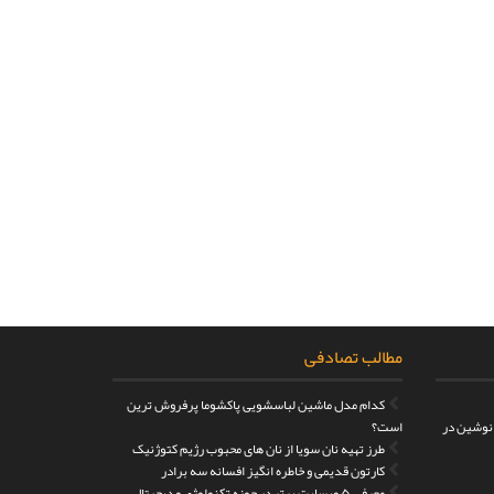
مطالب تصادفی
کدام مدل ماشین لباسشویی پاکشوما پرفروش ترین
 نوشین در
است؟
طرز تهیه نان سویا از نان های محبوب رژیم کتوژنیک
کارتون قدیمی و خاطره انگیز افسانه سه برادر
معرفی ۵ وبسایت برتر در حوزه تکنولوژی و دیجیتال