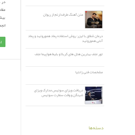
در د
مقاد
متن آهنگ طرفدارتم از ریوان
بیشت
انجمن 
درمان شقاق با لیزر: روش استفاده پماد هموروئید و پماد
آنتی هموروئید
ا
تور نجف بهترین هتل های کربلا و بلیط هواپیما نجف
مشخصات فنی زانتیا
دریافت ویزای سوئیس مدارک ویزای
شینگن و وقت سفارت سوئیس
دسته‌ها