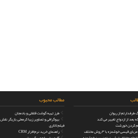
الب
مطالب محبوب
 طرفدارتم از ریوان
طرز تهیه گوشت قلقلی و بادمجان
 بعد از ازدواج تغییر می کند
بیوگرافی و تصاویر زیبا کرمعلی بازیگر نقش
 کردن خورشت
فیلم لاتاری
بای قیسی خوشمزه با ۳ روش مختلف
راهنمای خرید نرم‌افزار CRM
 انواع مختلف ترشی زیتون سبز خوشمزه
کاردستی با چوب کبریت