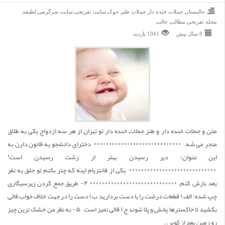
,
,
,
,
,
,
,
جالبستان
جملات خنده دار
جملات طنز
جوک
سایت تفریحی
سایت سرگرمی
لطیفه
,
مجله تفریحی
مطالب جالب
8 سال پیش
1941 بازديد
متن و جملات خنده دار و طنز جملات خنده دار تو تهران از هر سه ازدواج یکی به طلاق
منجر می شه. ***************************** دخترای دانشجو یه قانون دارن به
این عنوان: دیر رسیدن بهتر از زشت رسیدن است!
***************************** یکی از فانتزیام اینه که چتر بکنم تو حلق یه نفر
بعد بازش کنم. ***************************** ۴- طریق جمع کردن زیرسیگاری
چپ شده: الف) قطعات درشت را با دست بردارید ب) دست را در جهت خلاف خواب قالی
بکشید تا خاکسترها پخش و پلا شوند ج) قالی تمیز است ۵- به نظر من خشک ترین چیز
رو زمین بعد از کویر…