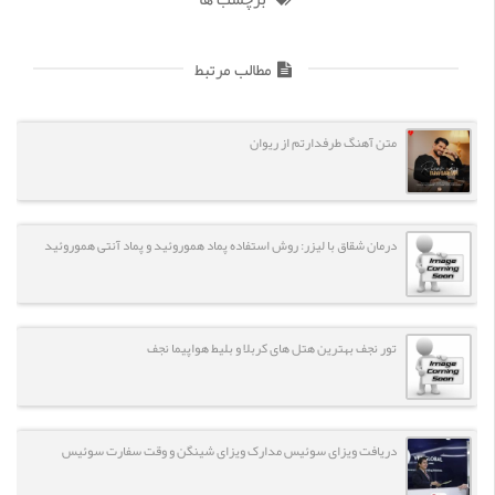
مطالب مرتبط
متن آهنگ طرفدارتم از ریوان
درمان شقاق با لیزر: روش استفاده پماد هموروئید و پماد آنتی هموروئید
تور نجف بهترین هتل های کربلا و بلیط هواپیما نجف
دریافت ویزای سوئیس مدارک ویزای شینگن و وقت سفارت سوئیس