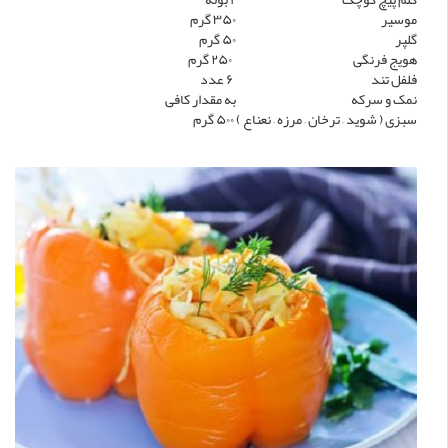
موسیر
۳۵۰ گرم
گلپر
۵۰ گرم
هویج فرنگی
۲۵۰ گرم
فلفل تند
۶ عدد
نمک و سرکه
به مقدار کافی
سبزی ( شوید – ترخان – مرزه – نعناع )
۵۰۰ گرم