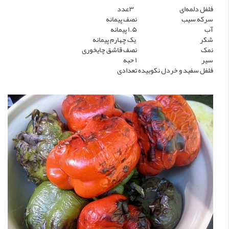
فلفل دلمه‌ای
۳عدد
سرکه سیب
نصف پیمانه
آب
۱.۵ پیمانه
شکر
یک چهارم پیمانه
نمک
نصف قاشق چایخوری
سیر
۱ حبه
فلفل سفید و خردل نکوبیده
تعدادی