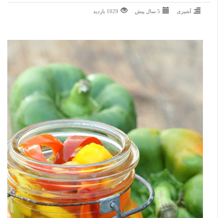
آشپزی
5 سال پیش
1029 بازديد