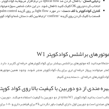
ردیابی انسان
: با فعال کردن مد optical flow در نرم افزار
انتخاب کرده و روی OK کلیک کنید تا فعال شود. در این حالت شخص سوژه میتواند با حرکت بازوهای خود کوادکوپتر را به عقب و جلو حرکت دهد.
کنترل کوادکوپتر با کف دست :
قسمت با کلیک کردن روی گزینه "confirm" ارتباط بین کف دستان شما و کواد کوپتر به راحتی برقرار شده است.
وتورهای براشلس کوادکوپتر W1
حتمالا میدانید که موتورهای براشلس بیشتر برای کوادکوپترهای حرفه ای کاربرد دارد. ای
متر میتوانند پرواز حرفه ای تری برای یک کوادکوپتر منجر شوند. وجود همین موتوره
وادکوپترهای حرفه ای ، دسته بندی کنیم.
هره مندی از دو دوربین با کیفیت بالا روی کواد کوپت
جالب است بدانید کوادکوپتر syma W1 از دو دوربین با کیفیت است
های مبتدی 