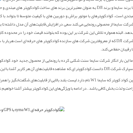
با برند سایما و برند DJI به عنوان معتبرترین برند های ساخت کوادکوپتر ه
بتدی است، کوادکوپترهای با موتور براش و دوربین های با کیفیت متوسط تا بتواند با کا
رکت سایما از محصولی رونمایی می کند سعی در افزایش قابلیت‌های آن مدل داشته تا بت
دهد. البته همواره تلاش این شرکت بر این بوده که بتوانند قیمت خود را در محدوده کا
شرکت DJI که از معروفترین شرکت های سازنده کوادکوپتر های حرفه ای است هربار 
ا رقیبان حفظ می کند.
ما این بار انگار شرکت سایما سنت شکنی کرده با رونمایی از محصول جدید خود کوادکوپت
ک شرکت DJI دانست کوادکوپتر ای که مشاهده قابلیت‌های آن هر کاربر آشنا با این حوزه به راحتی به وجد آمده و یه سازنده آن آفرین می گوید.
این کواد کوپتر که سایما W1 نام دارد لیست بلند بالایی از قابلیت‌های شگفت
احت و لذت بخش کافی باشد . در ادامه با ویژگی‌های این کوادکوپتر بیشتر آشنا خواه