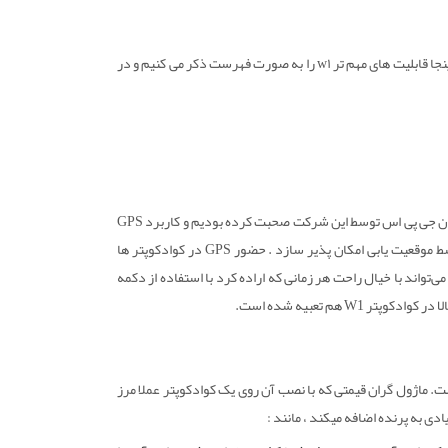
در تصویر زیر لیست طرحواری از مهم‌ترین قابلیت‌های این کوادکوپتر ذکر شده است. در اینجا قابلیت های مهم تر w۱ را به صورت فهرست ذکر می کنیم و در
قبلاً در مورد کوادکوپتر سایما x25 پرو و همچنین در کوادکوپتر سایما X8 پرو و تعبیه شدن جی پی اس توسط این شرکت صحبت کرده بودیم و کاربرد GPS
را در آنها دیده بودیم. ماژولی که به کاربر کمک می‌کرد تا بازگشت به خانه دقیقی را توسط موقعیت یابی امکان پذیر سازد . حضور GPS در کوادکوپتر ها
‌تواند با خیال راحت هر زمانی که اراده کرد با استفاده از دکمه
ست. ماژول گران قیمتی که با نصب آن روی یک کوادکوپتر عملا مرز
دی به پرنده اضافه میکند ، مانند :