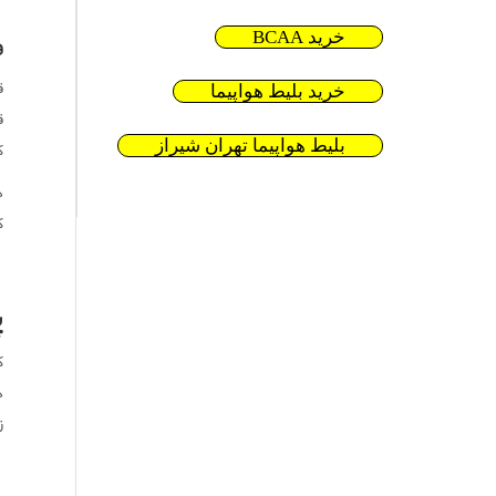
ف
خرید BCAA
خرید بلیط هواپیما
ق
ک
بلیط هواپیما تهران شیراز
د
ک
پ
ز