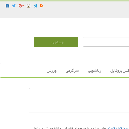
س پروفایل
زناشویی
سرگرمی
ورزش
ید کوادکوپتر
های مبتدی یا حرفه ای آشنایی داشته باشید حتما