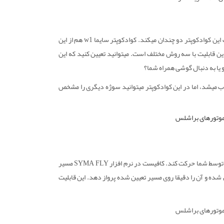
قبلا قابلیت فالو می را در کواد کوپتر SYMA X25 PRO دیده بودیم ، قابلیتی که جذابیت این کوادکوپتر دو چندان میکند. کوادکوپتر سایما w1 هم از این
این قابلیت با سه روش مختلف است. میتوانید تعیین کنید که این
 یا به دنبال گوشی همراه شما؟
 میشد، اما در این کوادکوپتر میتوانید سوژه دیگری را مشخص
کوادکوپتر syma W1 همچنین قادر است تا به صورت خودکار در جهت مسیر تعیین شده توسط شما حرکت کند. کافیست در نرم افزار SYMA FLY مسیر
نگشتانتان رسم کرده تا سیستم خلبان خودکار کوادکوپتر w1 پرو فعال شده و آن را دقیقا روی مسیر تعیین شده پرواز دهد. این قابلیت