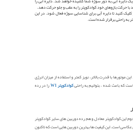
 مربوط به کوادکوپتر، یک دایره آبی به دور سوژه شما کشیده خواهد شد. دایره آبی را
در مورد light flow بر روی گزینه palm control کلیک کنید تا دایره آبی برای شناسایی سوژه فعال شود. در این
ن موتورها با قدرت بالاتر، نویز کمتر و استفاده از میزان انرژی
است که باعث شده ، بتوانیم به راحتی
کوادکوپتر W1
را در رده
ر
فاده میکند. دوربین دوم این کوادکوپتر معادل و هم رده دوربین های سایر کوادکوپتر
است و دوربین اول دارای کیفیت باور نکردنی ۴k برای فیلم برداری و ۱۰۸۰ برای عکاسی است. این کیفیت ها بهترین دوربین هایی است که تاکنون