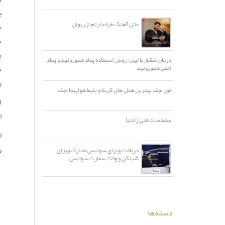
متن آهنگ طرفدارتم از ریوان
م
ش
ب
درمان شقاق با لیزر: روش استفاده پماد هموروئید و پماد
آنتی هموروئید
ب
تور نجف بهترین هتل های کربلا و بلیط هواپیما نجف
ا
اسپار
مشخصات فنی زانتیا
ر
دریافت ویزای سوئیس مدارک ویزای
شینگن و وقت سفارت سوئیس
دسته‌ها