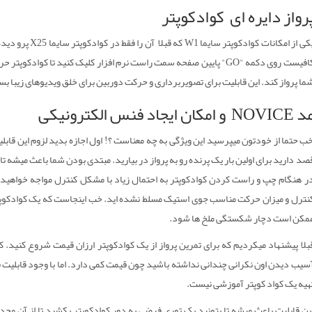
رواز دایره ای کوادکوپتر
یکی از امکانات کو
کافیست روی دکمه "GO" پایین صفحه سمت راست نرم افزار کلیک کنید تا کوا
ما پرواز کند. این قابلیت برای تصویربرداری و حرکت دوربین برای خلق ویدیوهای زیبا ب
NOVIC و امکان ایجاد فنس الکترونیکی
ب حتما از خودتون میپرسید این ویژگی به چه معناست ؟! اول اجازه بدید لزوم این قابل
صد دارید برای اولین بار یک پرنده رو به پرواز در بیارید. مبتدی بودن شما باعث میشه تا
ر هنگام چپ و راست کردن کوادکوپتر به احتمال زیاد با مشکل کنترل مواجه خواهید ش
نترل و میزان حرکت مناسب جوی استیک مسلط نشده اید. خب اینجاست که یک کوادکوپتر 
مکن است دچار شکستگی ملخ ها شود.
بلا پیشنهاد میکردیم که برای تمرین پرواز از یک کوادکوپتر ارزان قیمت شروع کنید. 
هیه یک کواد کوپتر آموزشی نیست.
ین قابلیت باعث میشه تا بتونید یک توری فرضی به دور کوادکوپتر بکشید تا از آن محدوده