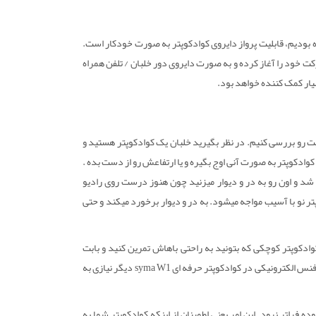
ادکوپتر سایما W1 که قبلا آن را فقط در کوادکوپتر سایما X25 پرو دیده بودیم، قابلیت پرواز دایروی کوادکوپتر به صورت خودکار است.
دکوپتر حرکت خود را آغاز کرده و به صورت دایروی دور خلبان / تلفن همراه
سیار کمک کننده خواهد بود.
یت رو بررسی کنیم. در نظر بگیرید خلبان یک کوادکوپتر هستید و
 کوادکوپتر به صورت آنی اوج بگیره و یا ارتفاعش رو از دست بده .
د و اون رو به در و دیوار میزنید چون هنوز درست روی رادیو
نو با آسیب مواجه میشود. به در و دیوار برخورد میکند و حتی
کوادکوپتر کوچکی که بتونید به راحتی باهاش تمرین کنید و بابت
آسیب دیدن اون نکرانی چندانی نداشته باشید چون قیمت کمی دارد. اما با وجود قابلیت فنس الکترونیکی در کوادکوپتر حرفه ای syma W1 دیگر نیازی به
 فراتر نرود. این امر یعنی اطمینان از اینکه کوادکوپتر شما به