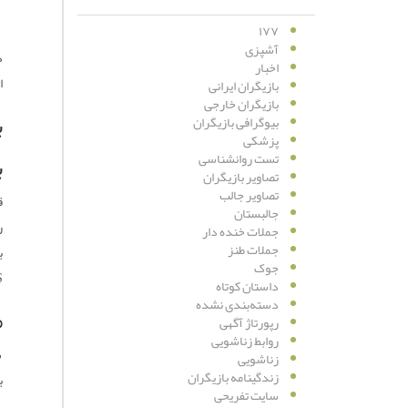
۱۷۷
آشپزی
اخبار
ا
بازیگران ایرانی
بازیگران خارجی
ب
بیوگرافی بازیگران
پزشکی
تست روانشناسی
ب
تصاویر بازیگران
تصاویر جالب
جالبستان
جملات خنده دار
جملات طنز
ب
جوک
GPS و بازگشت
داستان کوتاه
دسته‌بندی نشده
م
رپورتاژ آگهی
روابط زناشویی
ش
زناشویی
زندگینامه بازیگران
ب
سایت تفریحی