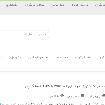
ازیگران
داستان کوتاه
مدل لباس
تصاویر بازیگران
تکنولوژی
یگران
داستان کوتاه
مدل لباس
تصاویر بازیگران
تکنولوژی
عک
معرفی کوادکوپتر حرفه ای syma W1 با GPS | ایستگاه پرواز
رپورتاژ آگهی
7 سال پیش
1062 بازديد
دون شک تا کنون با برند سایما و کوادکوپترهای این شرکت آشنا شده‌اید. اگر ذره‌ای با
خر