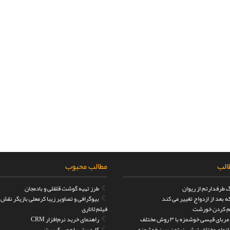
الب
مطالب محبوب
 طرفدارتم از ریوان
طرز تهیه گوشت قلقلی و بادمجان
 بعد از ازدواج تغییر می کند
بیوگرافی و تصاویر زیبا کرمعلی بازیگر نقش
 کردن خورشت
فیلم لاتاری
بای قیسی خوشمزه با ۳ روش مختلف
راهنمای خرید نرم‌افزار CRM
 انواع مختلف ترشی زیتون سبز خوشمزه
کاردستی با چوب کبریت