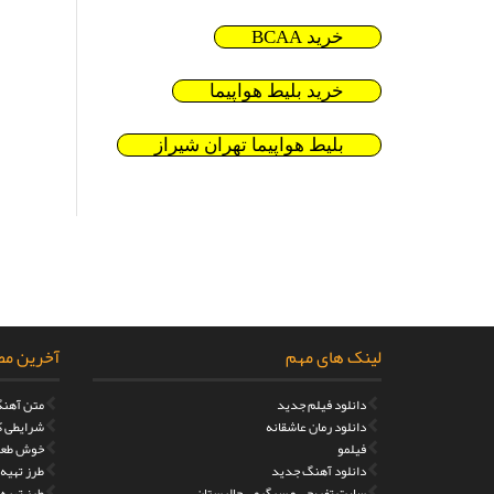
خرید BCAA
خرید بلیط هواپیما
بلیط هواپیما تهران شیراز
لینک های مهم
آخرین مط
دانلود فیلم جدید
متن آهنگ
دانلود رمان عاشقانه
شرایطی که
فیلمو
خوش طعم
دانلود آهنگ جدید
طرز تهیه مر
سایت تفریحی و سرگرمی جالبستان
طرز تهیه