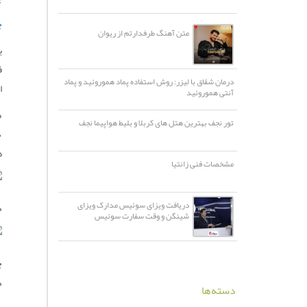
چ
متن آهنگ طرفدارتم از ریوان
ب
ف
درمان شقاق با لیزر: روش استفاده پماد هموروئید و پماد
ا
آنتی هموروئید
ه
تور نجف بهترین هتل های کربلا و بلیط هواپیما نجف
د
ه
مشخصات فنی زانتیا
دریافت ویزای سوئیس مدارک ویزای
د
شینگن و وقت سفارت سوئیس
چ
د
دسته‌ها