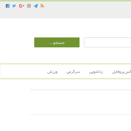
س پروفایل
زناشویی
سرگرمی
ورزش