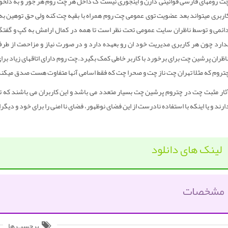
ت رومهای فارسی قوانینی دارن و اینجوری نیست ک داخل هر چت روم هر جور و به دلخواه
اربری میتواند بعد عضویت توی عمومی چت روم همراه با بقیه چت کنه ولی حق توهین ب
ائمی و توسط ناظران سایت عمومی تحت نظر است تا همه در کمال ارامش به کپ و گفت
دارد چون هر کاربری مدیریت خود ان رو بعهده دارد و در صورت نیاز و مزاحمت از طرف 
اظران پرشین چت برای برخورد با کاربر خاطی کمک بگیرد.چت روم دارای اتاقهای زیاد برا
تروم که مثلا تهران چت ناز چت و صحرا چت که فقط اسامی آنها متفاوت هست صدق میکن
ثار مثبت چت در چتروم پرشین چت بسیار متعدد می باشد و این کاربران می باشند که تع
ارند و یا اینکه با استفاده نادرست از این فضای نوظهور، فضای نا امنی را برای خود و دیگرا
لینک های دانلود
مشخصات
برچسب ها