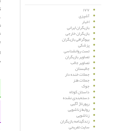
چ
ک
۱۷۷
آشپزی
د
اخبار
ن
بازیگران ایرانی
ن
بازیگران خارجی
بیوگرافی بازیگران
چ
پزشکی
تست روانشناسی
آ
تصاویر بازیگران
د
تصاویر جالب
جالبستان
جملات خنده دار
جملات طنز
جوک
داستان کوتاه
دسته‌بندی نشده
رپورتاژ آگهی
روابط زناشویی
زناشویی
زندگینامه بازیگران
سایت تفریحی