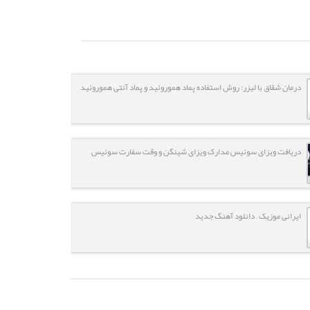
درمان شقاق با لیزر: روش استفاده پماد هموروئید و پماد آنتی هموروئید
دریافت ویزای سوئیس مدارک ویزای شینگن و وقت سفارت سوئیس
ایرانی موزیک – دانلود آهنگ جدید