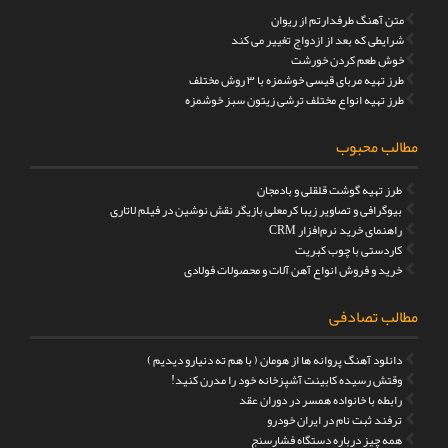
متن آهنگ طرفدارتم از ریوان
شرایطی که بعد از ازدواج تغییر می کند
خوش طعم کردن خورشت
طرز تهیه مربای قیسی خوشمزه با ۳ روش مختلف
طرز تهیه انواع مختلف ترشی زیتون سبز خوشمزه
مطالب محبوب
طرز تهیه گوشت قلقلی و بادمجان
بیوگرافی و تصاویر زیبا کرمعلی بازیگر نقش نوشین در فیلم لاتاری
راهنمای خرید نرم‌افزار CRM
کاردستی با چوب کبریت
خرید و فروش انواع آهن آلات و محصولات فولادی
مطالب تصادفی
دانلود آهنگ پروانه ها از هومان ( با هم ته دنیارو دیدیم )
وقتش رسیده کابینت آشپزخانه خود را مدرن کنید!
رابطه با خانواده همسر در دوران عقد
ترفند ثبت نام در ایران خودرو
همه چیز درباره دستگاه فشارسنج