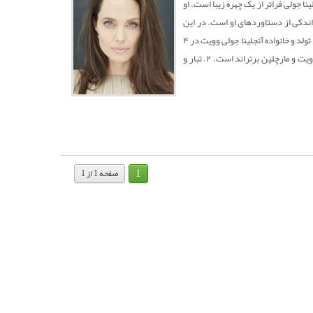
‌تان می‌کند آنجلینا جولی فراتر از یک چهره زیبا است. او
اندکی از دستاوردهای او است. در این
مقاله همراه ما باشید تا ۵۰ حقیقت جالب درباره آنجلینا جولی که شگفت‌زده‌تان می‌کند را بدانید. ۱. تولد و خانواده آنجلینا جولی وویت در ۴
ژوئن ۱۹۷۵ در لس‌آنجلس، کالیفرنیا به دنیا آمد. او فرزند پدر و مادر هنرپیشه به نام‌های جان وویت و مارچلین برتراند است. ۲. تبار و
1
صفحه 1 از 1