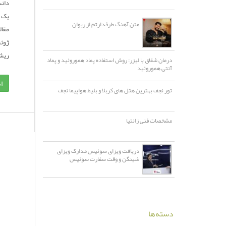
یک ه
متن آهنگ طرفدارتم از ریوان
ریش
درمان شقاق با لیزر: روش استفاده پماد هموروئید و پماد
آنتی هموروئید
ا
تور نجف بهترین هتل های کربلا و بلیط هواپیما نجف
مشخصات فنی زانتیا
دریافت ویزای سوئیس مدارک ویزای
شینگن و وقت سفارت سوئیس
دسته‌ها