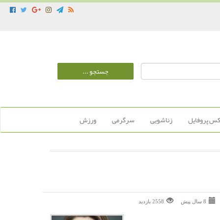
س پروفایل
زناشویی
سرگرمی
ورزش
8 سال پیش
2558 بازديد