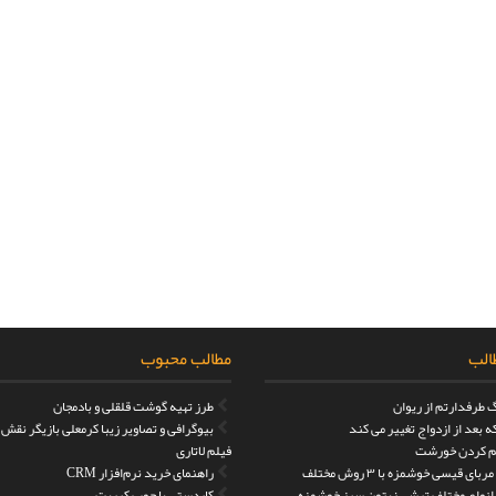
الب
مطالب محبوب
 طرفدارتم از ریوان
طرز تهیه گوشت قلقلی و بادمجان
 بعد از ازدواج تغییر می کند
بیوگرافی و تصاویر زیبا کرمعلی بازیگر نقش
 کردن خورشت
فیلم لاتاری
بای قیسی خوشمزه با ۳ روش مختلف
راهنمای خرید نرم‌افزار CRM
 انواع مختلف ترشی زیتون سبز خوشمزه
کاردستی با چوب کبریت