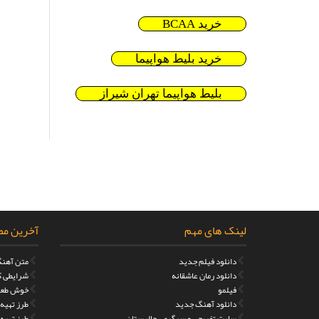
خرید BCAA
خرید بلیط هواپیما
بلیط هواپیما تهران شیراز
لینک های مهم
آخرین مط
دانلود فیلم جدید
متن آهنگ
دانلود رمان عاشقانه
شرایطی که
فیلمو
خوش طعم
دانلود آهنگ جدید
طرز تهیه مر
سایت تفریحی و سرگرمی جالبستان
طرز تهیه