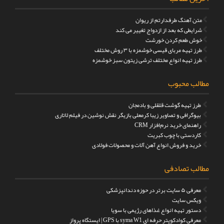
متن آهنگ طرفدارتم از ریوان
شرایطی که بعد از ازدواج تغییر می کند
خوش طعم کردن خورشت
طرز تهیه مربای قیسی خوشمزه با ۳ روش مختلف
طرز تهیه انواع مختلف ترشی زیتون سبز خوشمزه
مطالب محبوب
طرز تهیه گوشت قلقلی و بادمجان
بیوگرافی و تصاویر زیبا کرمعلی بازیگر نقش نوشین در فیلم لاتاری
راهنمای خرید نرم‌افزار CRM
کاردستی با چوب کبریت
خرید و فروش انواع آهن آلات و محصولات فولادی
مطالب تصادفی
معرفی ۵ سایت برتر در حوزه دندانپزشکی
ویکس سایت
دستور تهیه انواع غذاهای رژیمی با سویا
معرفی کوادکوپتر حرفه ای syma W1 با GPS | ایستگاه پرواز