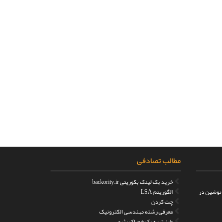
مطالب تصادفی
خرید بک لینک بکوریتی backority.ir
 نوشین در
الگوریتم LSA
چت کردن
معرفی رشته مهندسی الکترونیک
طرز تهیه یک خوراک رژیمی