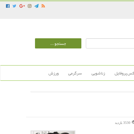
س پروفایل
زناشویی
سرگرمی
ورزش
3530 بازديد