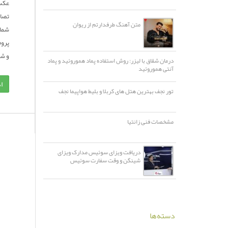
عکس 
تصاو
متن آهنگ طرفدارتم از ریوان
شما 
پروف
و ش
درمان شقاق با لیزر: روش استفاده پماد هموروئید و پماد
آنتی هموروئید
ا
تور نجف بهترین هتل های کربلا و بلیط هواپیما نجف
مشخصات فنی زانتیا
دریافت ویزای سوئیس مدارک ویزای
شینگن و وقت سفارت سوئیس
دسته‌ها