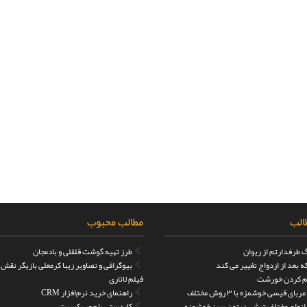
الب
مطالب محبوب
 طرفدارتم از ریوان
طرز تهیه گوشت قلقلی و بادمجان
 بعد از ازدواج تغییر می کند
بیوگرافی و تصاویر زیبا کرمعلی بازیگر نقش
 کردن خورشت
فیلم لاتاری
بای قیسی خوشمزه با ۳ روش مختلف
راهنمای خرید نرم‌افزار CRM
 انواع مختلف ترشی زیتون سبز خوشمزه
کاردستی با چوب کبریت