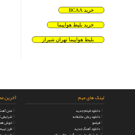
خرید BCAA
خرید بلیط هواپیما
بلیط هواپیما تهران شیراز
لینک های مهم
آخرین مط
دانلود فیلم جدید
متن آهنگ
دانلود رمان عاشقانه
شرایطی که
فیلمو
خوش طعم
دانلود آهنگ جدید
طرز تهیه مر
سایت تفریحی و سرگرمی جالبستان
طرز تهیه