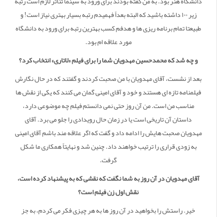
دانشگاه هنر بود. به من گفته بودند برای ورود به سینما تئاتر لازم است رتبه
زیر ۱۰۰ داشته باشید که البته بعداً فهمیدم رتبه بسیار بهتری نیاز است! و
طبیعتا تمام برنامه ریزی ها و هدفم کسب بهترین رتبه برای ورود به دانشگاه
مورد علاقه ام بود.
و چه شد که محمدحسین مهدویان شما را برای فیلم «لاتاری» انتخاب کرد؟
بعد از نشست، آقای مهدویان با من صحبت کردند و گفتند که در حال نگارش
فیلمنامه تازه ای هستند و خود و آقای امینی گمان می کنند که یکی از نقش ها
مناسب من است. من آن روز حتی نمی دانستم فیلم چه موضوعی دارد،
داستان آن تاریخی است یا در زمان حال رویدادی را جلو می برد. آقای
مهدویان صحبت هایش را ادامه داد و گفت که اگر علاقه مند باشم آقای امینی
به زودی قراری را ترتیب خواهند داد. چنین شد و نهایتاً همکاری ما شکل
گرفت.
آقای مهدویان در آن روز به شما نگفت که نقشی که به پیشنهاد کرده است،
نقش اول زن فیلم است؟
خیر. راستش را بخواهید در آن روز ها به هر چیزی فکر می کردم، به جز