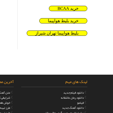
خرید BCAA
خرید بلیط هواپیما
بلیط هواپیما تهران شیراز
لینک های مهم
آخرین مط
دانلود فیلم جدید
متن آهنگ
دانلود رمان عاشقانه
شرایطی که
فیلمو
خوش طعم
دانلود آهنگ جدید
طرز تهیه مر
سایت تفریحی و سرگرمی جالبستان
طرز تهیه