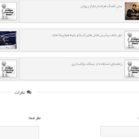
متن آهنگ طرفدارتم از ریوان
تور نجف بهترین هتل های کربلا و بلیط هواپیما نجف
راهنمای استفاده از نیمکت واشداری
نظرات
نظر شما: