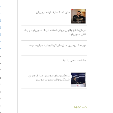
-
متن آهنگ طرفدارتم از ریوان
/
l
l
درمان شقاق با لیزر: روش استفاده پماد هموروئید و پماد
آنتی هموروئید
l
/
تور نجف بهترین هتل های کربلا و بلیط هواپیما نجف
/
م
مشخصات فنی زانتیا
دریافت ویزای سوئیس مدارک ویزای
و
شینگن و وقت سفارت سوئیس
ک
و
دسته‌ها
م