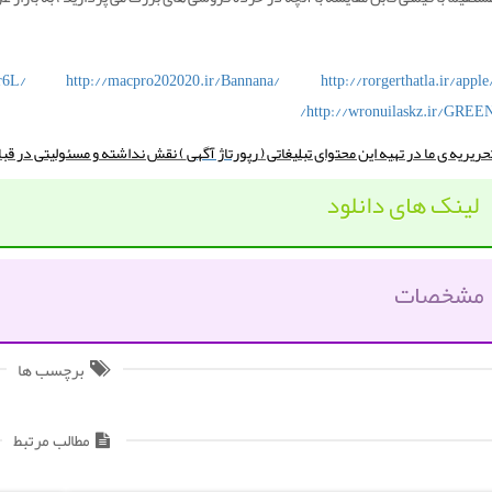
r6L/
http://macpro202020.ir/Bannana/
http://rorgerthatla.ir/apple
http://wronuilaskz.ir/GREEN
حریریه‌ ی ما در تهیه‌ این محتوای تبلیغاتی (
رپورتاژ آگهی
) نقش نداشته و مسئولیتی در قب
لینک های دانلود
مشخصات
برچسب ها
مطالب مرتبط