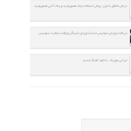
درمان شقاق با لیزر: روش استفاده پماد هموروئید و پماد آنتی هموروئید
دریافت ویزای سوئیس مدارک ویزای شینگن و وقت سفارت سوئیس
ایرانی موزیک – دانلود آهنگ جدید