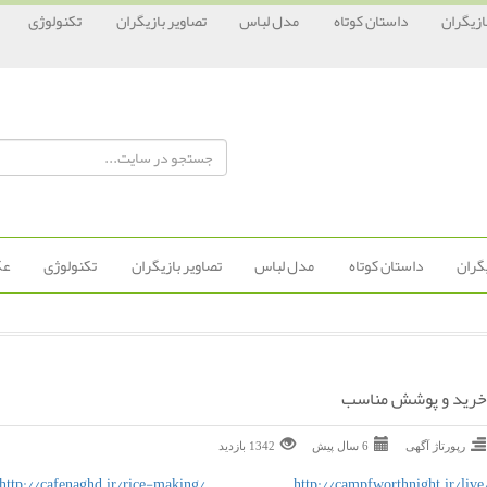
ازیگران
داستان کوتاه
مدل لباس
تصاویر بازیگران
تکنولوژی
یگران
داستان کوتاه
مدل لباس
تصاویر بازیگران
تکنولوژی
عک
خرید و پوشش مناسب
رپورتاژ آگهی
6 سال پیش
1342 بازديد
http://cafenaghd.ir/rice-making/
http://campfworthnight.ir/live