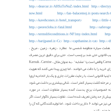
http://dearcur.ir/AHSzToNuZ/index.html
http://diect
now.html
http://fan-balacemoj.ir/posts/search
http://kavehconex.ir/hotel_transport/
http://little
http://peorecloba.ir/fatal.html
http://saferog
http://termslifeconditions.ir/NF1my/index.html
http
http://barijpanel.ir/Cc/
http://capthanine.ir/cat/
http://
شت سیاره منظومه شمسی ما – عطارد ، زهره ، زمین ، مریخ ،
فریب قانونی حتی ضد برچسب است. حتی برای دقیق ترین مصرف
کنندگان نیز درک اینکه جعبه برنجی که در پیشخوان سوپرمارکت پیدا می کنند حاوی Carnaroli واقعی است یا "مشابه" ، به عنوان مثال Karnak ، Carnise ،
ماده شده برای خرید را با دقت می خوانند ، اما چیزی پیدا نمی کنند که هویت
ه اینها قانونی است. با رعایت مقررات جاری و یک بار اتحادیه اروپا
نها در مرحله کشت بسیار کمتر است ، شالی بیشتری برداشت می شود
لبته خصوصیات برنج بدست آمده بسیار متفاوت است. در مورد
نایی بیش از حد پختن تعریف شده است ، تفاوت بسیار ناگوار است. اگر
در سوپرمارکت هزینه کلون ها به طور متوسط ​​۳ یورو برای هر کیلو باشد ، Carnaroli واقعی نیز می تواند ۶ دلار پرداخت شود ، اما تولیدکنندگانی که آن را
عرضه نمی کنند.