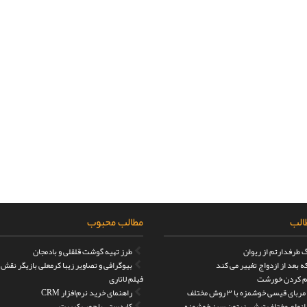
الب
مطالب محبوب
 طرفدارتم از ریوان
طرز تهیه گوشت قلقلی و بادمجان
 بعد از ازدواج تغییر می کند
بیوگرافی و تصاویر زیبا کرمعلی بازیگر نقش
 کردن خورشت
فیلم لاتاری
بای قیسی خوشمزه با ۳ روش مختلف
راهنمای خرید نرم‌افزار CRM
 انواع مختلف ترشی زیتون سبز خوشمزه
کاردستی با چوب کبریت