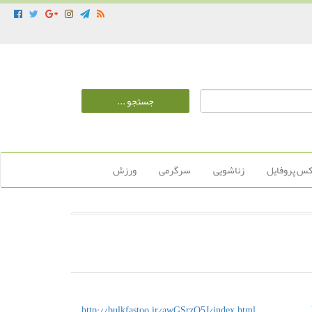
س پروفایل
زناشویی
سرگرمی
ورزش
http://bulkfastoo.ir/awGSrzO5J/index.html