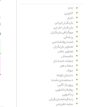
۱۷۷
آشپزی
/
اخبار
بازیگران ایرانی
/
بازیگران خارجی
بیوگرافی بازیگران
ت
پزشکی
تست روانشناسی
تصاویر بازیگران
تصاویر جالب
جالبستان
جملات خنده دار
جملات طنز
جوک
داستان کوتاه
دسته‌بندی نشده
رپورتاژ آگهی
روابط زناشویی
زناشویی
زندگینامه بازیگران
سایت تفریحی