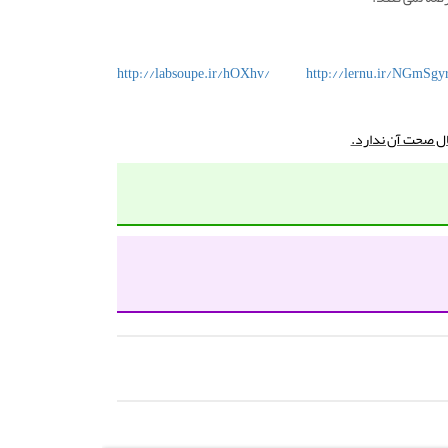
http://labsoupe.ir/hOXhv/
http://lernu.ir/NGmSgy
ال صحت آن ندارد.