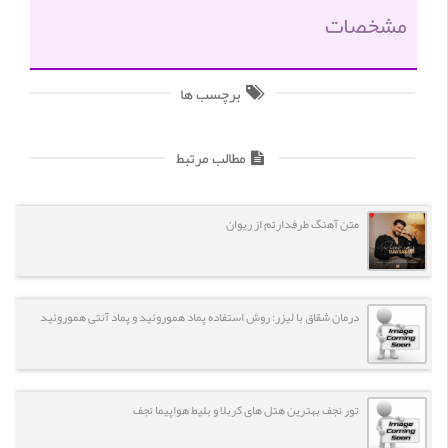
مشخصات
برچسب ها
مطالب مرتبط
متن آهنگ طرفدارتم از ریوان
درمان شقاق با لیزر: روش استفاده پماد هموروئید و پماد آنتی هموروئید
تور نجف بهترین هتل های کربلا و بلیط هواپیما نجف