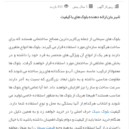
رپورتاژ آگهی
5 سال پیش
855 بازديد
شهر بتن ارائه دهنده بلوک های با کیفیت
بلوک های سیمانی از جمله پرکاربردترین مصالح ساختمانی هستند که برای
ساخت هرگونه سازه ای مورد استفاده قرار می گیرند. بلوک ها انواع متغیری
دارند و هر یک از انواع آن ویژگی های منحصر به فرد خود را داشته و در
بخش های مختلفی از ساختمان مورد استفاده قرار خواهند گرفت. بلوک ها
معمولا از ترکیب: ماسه، سیمان، آب و سنگدانه های ریز ساخته می شوند که
مقاومت مناسبی داشته و به دلیل ابعاد بزرگتری که نسبت به آجر دارند
سرعت ساخت و ساز را نیز افزایش خواهند داد. اما آیا تمامی انواع بلوک ها
مناسب هستند؟ طبیعتا هریک از بلوک ها به منظور استفاده خاصی تولید می
شوند و انتخاب هرکدام از آنها بستگی به محل و نوع استفاده شما دارد.
کیفیت
بلوک سبک
حرف اصلی را در خرید خواهد زد و به همین دلیل در
هنگام خرید حتما باید از کیفیت و دوام بلوک اطمینان داشته باشید تا با خیال
راحت تری از آنها استفاده کنید. به هیچ‌ وجه
قیمت سیمان
را به عنوان مولفه