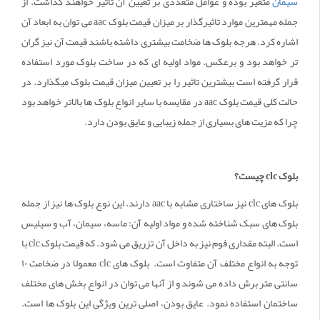
سیمان
متغیر بوده و عوامل متعددی بر تعیین آن تاثیر خواهند گذاشت. از
جمله مهمترین موارد تاثیرگذار بر میزان قیمت بلوک aac می توان به ابعاد آن
اشاره کرد. هرجه بلوک ها ضخامت بیشتری داشته باشند قیمت آن نیز گران
تر خواهد بود و برعکس. مواد اولیه ای که در ساخت بلوک مورد استفاده
قرار گرفته است بیشترین تاثیر را بر تعیین میزان قیمت بلوک میگذارد. در
حالت کلی قیمت بلوک aac در مقایسه با سایر انواع بلوک ها بالاتر خواهد بود
چرا که مزیت های بسیاری از جمله زیبایی و عایق بودن دارد.
بلوک
clc
چیست؟
بلوک های clc نیز ساختاری مشابه با aac دارند. این نوع بلوک ها نیز از جمله
بلوک های سبک شناخته شده و مواد اولیه آن: ماسه، سیمان، آب و سیلیس
است. البته مقداری فوم نیز به داخل آن تزریق می شود. که قیمت بلوک clc با
توجه به انواع مختلف آن متفاوت است. بلوک های clc معمولا در ضخامت ۱۰
سانتی متر برش داده می شوند و از آنها می توان در انواع بخش های مختلف
ساختمان استفاده نمود. عایق بودن، اصلی ترین ویژگی این بلوک ها است.